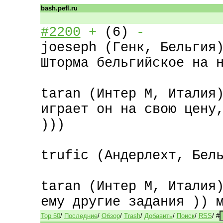
bash.pefl.ru
#2200
+
(6)
-
добавил: Хз кт
joeseph (Генк, Бельгия
Шторма бельгийское на 
taran (Интер М, Италия
играет он на свою цену
)))
trufic (Андерлехт, Бел
taran (Интер М, Италия
ему другие задания )) 
Top 50
/
Последние
/
Обзор
/
Trash
/
Добавить
/
Поиск
/
RSS
/
#