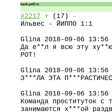
bash.pefl.ru
#2217
+
(17)
-
добавил: Bl
Ильвес - ЙИППО 1:1
Glina 2018-09-06 13:56
Да е**л я всю эту ху**
РОТ!
Glina 2018-09-06 13:56
З***ЛА ЭТА П***РАСТИЧЕ
Glina 2018-09-06 13:56
Команда проституток с 
занимаются х***ой разд