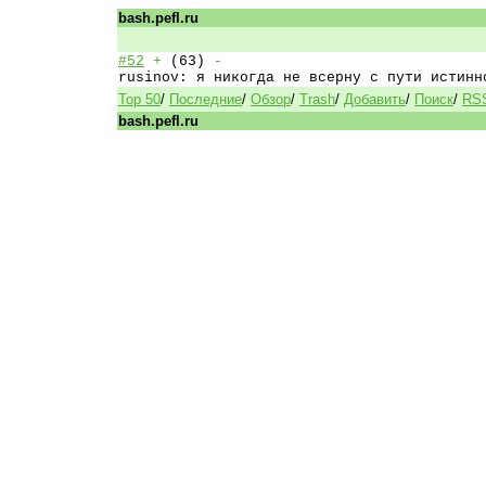
bash.pefl.ru
#52
+
(63)
-
добавил: Holder
rusinov: я никогда не всерну с пути истинн
Top 50
/
Последние
/
Обзор
/
Trash
/
Добавить
/
Поиск
/
RS
bash.pefl.ru