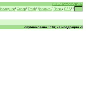
Вы не авторизованы
Последние
/
Обзор
/
Trash
/
Добавить
/
Поиск
/
RSS
/
#
опубликовано 1514; на модерации -8